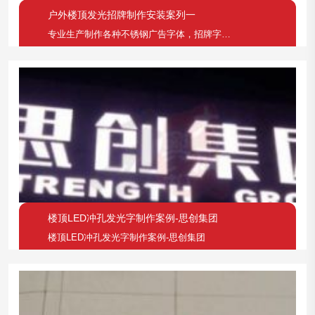
户外楼顶发光招牌制作安装案列一
专业生产制作各种不锈钢广告字体，招牌字体，LOGO墙文化宣传墙字体，导视牌字体，亚克力发光字，吸塑发光字，树脂发光字等发光或不发光字体。欢迎来电、QQ或者到厂咨询洽谈合作！服务热线：0755-82047615
楼顶LED冲孔发光字制作案例-思创集团
楼顶LED冲孔发光字制作案例-思创集团