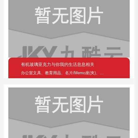
有机玻璃亚克力与你我的生活息息相关
办公室文具、教育用品、名片/Memo座(夹)、笔筒(座) 、胶带台、一般礼品、艺术品、设计师精品、相框、奖牌(杯)、雷射雕刻、钟、钥匙圈。