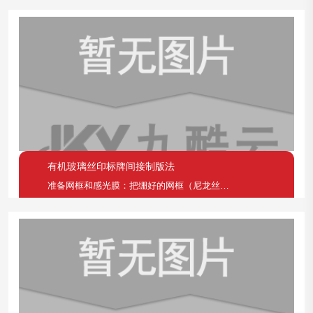
有机玻璃丝印标牌间接制版法
准备网框和感光膜：把绷好的网框（尼龙丝用220－2