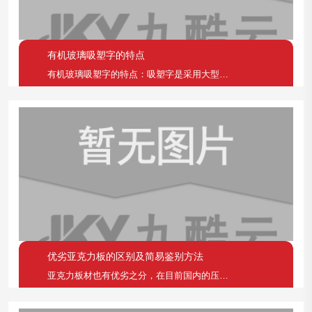
有机玻璃吸塑字的特点
有机玻璃吸塑字的特点：吸塑字是采用大型吸塑机等设备（价格在3万以上）通过高温真空并与字模吸压而产生字形，吸塑字在制作首先需要用木板用雕刻机雕刻出字形模具，然后进入吸塑机吸压，最后需要制作字槽或灯箱放入光源。
优劣亚克力板的区别及简易鉴别方法
亚克力板材也有优劣之分，在目前国内的压克国板材市场上，存在着一种价格低廉、品质低下的亚克力板-回收亚克力板。