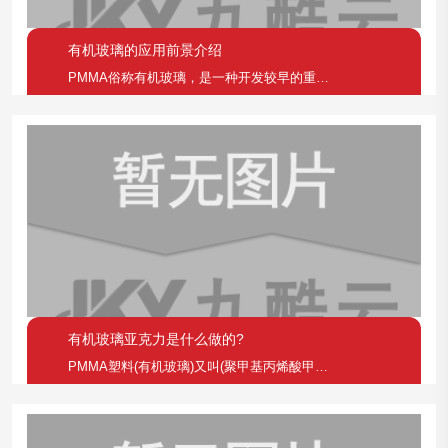
有机玻璃的应用前景介绍
PMMA俗称有机玻璃，是一种开发较早的重要热塑性塑料，具有较好的透明性、化学稳定性和耐候性，易染色，易加工，外观优美，在建筑业中有着广泛的应用。有机玻璃产品通常可以分为浇注板、挤出板和模塑料
有机玻璃亚克力是什么做的?
PMMA塑料(有机玻璃)又叫(聚甲基丙烯酸甲脂)，聚苯乙烯,但质脆,易熔于有机溶剂,如作透光材料,其表面硬度稍低,容易擦花.适于制作透明绝缘零件和强度一般的零件